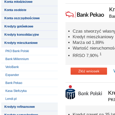
Konta młodzieżowe
Kr
Konta osobiste
Ba
Konta oszczędnościowe
Kredyty gotówkowe
Czas stworzyć własn
Kredyty konsolidacyjne
Kredyt mieszkaniowy 
Marża od 1,89%
Kredyty mieszkaniowe
Wartość nieruchomoś
PKO Bank Polski
1
RRSO 7,90%
Bank Millennium
VeloBank
Złóż wniosek
Expander
Bank Pekao
Kasa Stefczyka
Kr
Lendi.pl
PKO
Kredyty refinansowe
Kredyt nawet na 35 la
Kredyty samochodowe