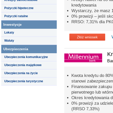
kredytowania
Pożyczki hipoteczne
Wystarczy, że masz 
0% prowizji – jeśli s
Pożyczki ratalne
RRSO: 7,31% dla PK
Inwestycje
Lokaty
Złóż wniosek
Waluty
Ubezpieczenia
Kr
Ubezpieczenia komunikacyjne
Ba
Ubezpieczenia majątkowe
Ubezpieczenia na życie
Kwota kredytu do 80%
stanowi zabezpieczen
Ubezpieczenia turystyczne
Finansowanie zakupu 
pierwotnego lub wtór
Okres kredytowania do
0% prowizji za udziel
(RRSO 7,33%)