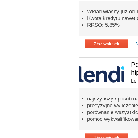
Wkład własny już od
Kwota kredytu nawet d
RRSO: 5,85%
Złóż wniosek
Po
hi
Len
najszybszy sposób na
precyzyjne wyliczenie
porównanie wszystkic
pomoc wykwalifikowa
Złóż wniosek