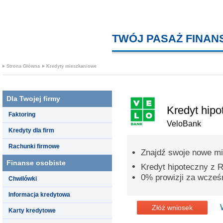
TWÓJ PASAŻ FINA
Strona Główna
Kredyty mieszkaniowe
Dla Twojej firmy
Kredyt hipo
Faktoring
VeloBank
Kredyty dla firm
Rachunki firmowe
Znajdź swoje nowe mi
Finanse osobiste
Kredyt hipoteczny z
0% prowizji za wcześn
Chwilówki
Informacja kredytowa
Złóż wniosek
Karty kredytowe