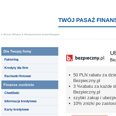
TWÓJ PASAŻ FINA
Strona Główna
Ubezpieczenia komunikacyjne
Dla Twojej firmy
Ub
Faktoring
Bez
Kredyty dla firm
50 PLN rabatu za dzi
Rachunki firmowe
Bezpieczny.pl
Finanse osobiste
3 %rabatu za każde d
Bezpieczny.pl
Chwilówki
szybki zakup i ubezpi
Informacja kredytowa
10% zniżki po zastos
Karty kredytowe