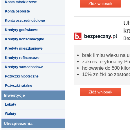
Konta młodzieżowe
Złóż wniosek
Konta osobiste
Konta oszczędnościowe
Ub
kr
Kredyty gotówkowe
Bez
Kredyty konsolidacyjne
Kredyty mieszkaniowe
brak limitu wieku na 
Kredyty refinansowe
zakres terytorialny P
Kredyty samochodowe
holowanie do 500 kil
10% zniżki po zastos
Pożyczki hipoteczne
Pożyczki ratalne
Złóż wniosek
Inwestycje
Lokaty
Waluty
Ubezpieczenia