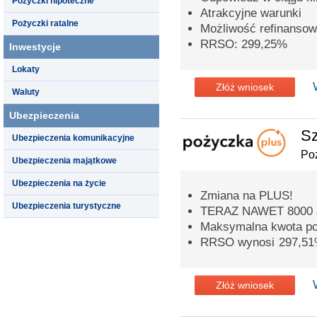
Pożyczki hipoteczne
Atrakcyjne warunki
Pożyczki ratalne
Możliwość refinansow
RRSO: 299,25%
Inwestycje
Lokaty
Złóż wniosek
Waluty
Ubezpieczenia
Sz
Ubezpieczenia komunikacyjne
Po
Ubezpieczenia majątkowe
Ubezpieczenia na życie
Zmiana na PLUS!
Ubezpieczenia turystyczne
TERAZ NAWET 8000 
Maksymalna kwota poż
RRSO wynosi 297,5
Złóż wniosek