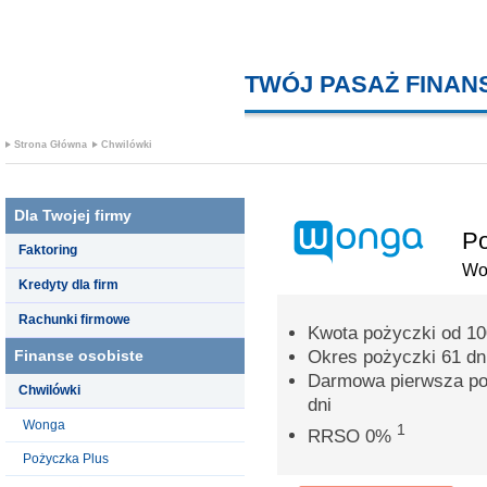
TWÓJ PASAŻ FINA
Strona Główna
Chwilówki
Dla Twojej firmy
Po
Faktoring
Wo
Kredyty dla firm
Rachunki firmowe
Kwota pożyczki od 100
Finanse osobiste
Okres pożyczki 61 dn
Darmowa pierwsza poż
Chwilówki
dni
Wonga
1
RRSO 0%
Pożyczka Plus