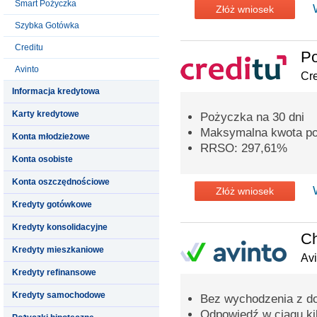
Smart Pożyczka
Złóż wniosek
Szybka Gotówka
Creditu
P
Avinto
Cre
Informacja kredytowa
Karty kredytowe
Pożyczka na 30 dni
Maksymalna kwota poż
Konta młodzieżowe
RRSO: 297,61%
Konta osobiste
Konta oszczędnościowe
Złóż wniosek
Kredyty gotówkowe
Kredyty konsolidacyjne
C
Kredyty mieszkaniowe
Avi
Kredyty refinansowe
Kredyty samochodowe
Bez wychodzenia z d
Odpowiedź w ciągu ki