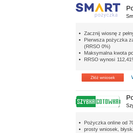
P
Sm
Zacznij wiosnę z peł
Pierwsza pożyczka z
(RRSO 0%)
Maksymalna kwota po
RRSO wynosi 112,4
Złóż wniosek
P
Sz
Pożyczka online od 70
prosty wniosek, błys