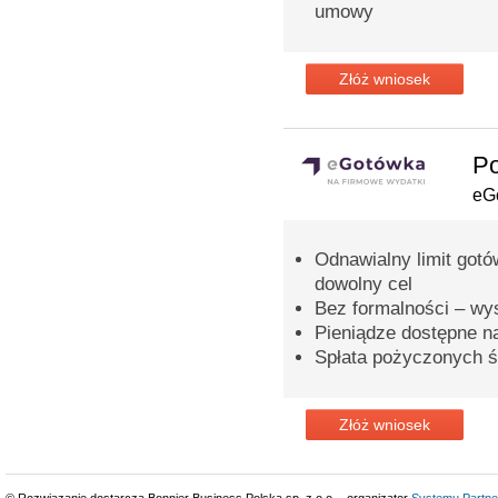
umowy
Złóż wniosek
Po
eG
Odnawialny limit gotó
dowolny cel
Bez formalności – wy
Pieniądze dostępne n
Spłata pożyczonych ś
Złóż wniosek
© Rozwiązanie dostarcza Bonnier Business Polska sp. z o.o. - organizator
Systemu Partne