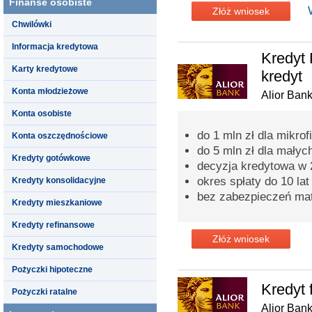
Finanse osobiste
Złóż wniosek
Chwilówki
Informacja kredytowa
Kredyt 
Karty kredytowe
kredyt
Konta młodzieżowe
Alior Ban
Konta osobiste
do 1 mln zł dla mikrof
Konta oszczędnościowe
do 5 mln zł dla małych
Kredyty gotówkowe
decyzja kredytowa w 
okres spłaty do 10 lat
Kredyty konsolidacyjne
bez zabezpieczeń mat
Kredyty mieszkaniowe
Kredyty refinansowe
Złóż wniosek
Kredyty samochodowe
Pożyczki hipoteczne
Kredyt 
Pożyczki ratalne
Alior Ban