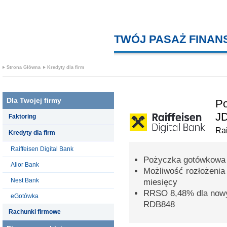
TWÓJ PASAŻ FINA
Strona Główna
Kredyty dla firm
Dla Twojej firmy
Po
J
Faktoring
Rai
Kredyty dla firm
Raiffeisen Digital Bank
Pożyczka gotówkowa 
Alior Bank
Możliwość rozłożenia
Nest Bank
miesięcy
RRSO 8,48% dla nowy
eGotówka
RDB848
Rachunki firmowe