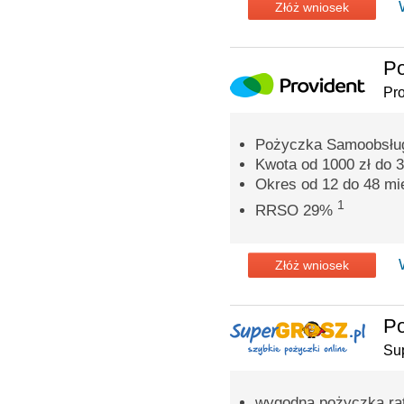
Złóż wniosek
P
Pro
Pożyczka Samoobsług
Kwota od 1000 zł do 3
Okres od 12 do 48 mi
1
RRSO 29%
Złóż wniosek
Po
Su
wygodna pożyczka rat