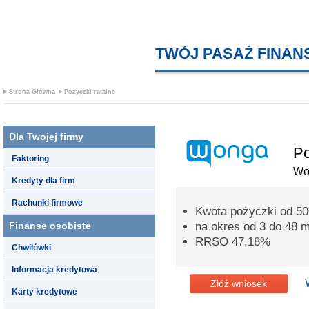
TWÓJ PASAŻ FINA
Strona Główna
Pożyczki ratalne
Dla Twojej firmy
Po
Faktoring
Wo
Kredyty dla firm
Rachunki firmowe
Kwota pożyczki od 500
Finanse osobiste
na okres od 3 do 48 m
RRSO 47,18%
Chwilówki
Informacja kredytowa
Złóż wniosek
Karty kredytowe