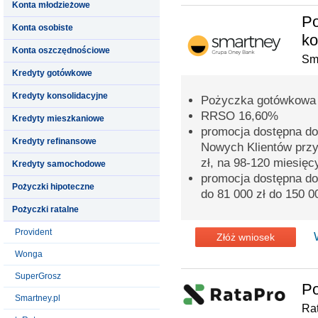
Konta młodzieżowe
Po
Konta osobiste
ko
Konta oszczędnościowe
Sma
Kredyty gotówkowe
Kredyty konsolidacyjne
Pożyczka gotówkowa l
RRSO 16,60%
Kredyty mieszkaniowe
promocja dostępna do
Kredyty refinansowe
Nowych Klientów przy
zł, na 98-120 miesięc
Kredyty samochodowe
promocja dostępna do
Pożyczki hipoteczne
do 81 000 zł do 150 0
Pożyczki ratalne
Provident
Złóż wniosek
Wonga
SuperGrosz
Po
Smartney.pl
Ra