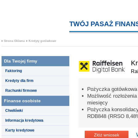
TWÓJ PASAŻ FINA
Strona Główna
Kredyty gotówkowe
Dla Twojej firmy
Kr
Faktoring
Rai
Kredyty dla firm
Pożyczka gotówkowa 
Rachunki firmowe
Możliwość rozłożenia
Finanse osobiste
miesięcy
Pożyczka konsolidac
Chwilówki
RDB848 (RRSO 8,48
Informacja kredytowa
Karty kredytowe
Złóż wniosek