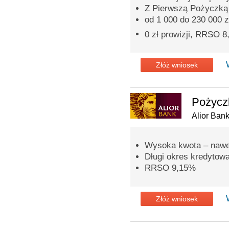
Z Pierwszą Pożyczką p
od 1 000 do 230 000 z
0 zł prowizji, RRSO 
Złóż wniosek
Pożycz
Alior Ban
Wysoka kwota – nawet
Długi okres kredytowan
RRSO 9,15%
Złóż wniosek