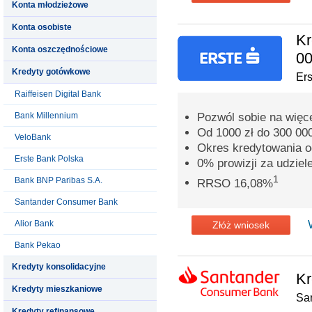
Konta młodzieżowe
Konta osobiste
Kr
Konta oszczędnościowe
00
Kredyty gotówkowe
Er
Raiffeisen Digital Bank
Bank Millennium
Pozwól sobie na więc
Od 1000 zł do 300 000
VeloBank
Okres kredytowania o
Erste Bank Polska
0% prowizji za udziel
1
Bank BNP Paribas S.A.
RRSO 16,08%
Santander Consumer Bank
Alior Bank
Złóż wniosek
Bank Pekao
Kredyty konsolidacyjne
Kr
Kredyty mieszkaniowe
Sa
Kredyty refinansowe