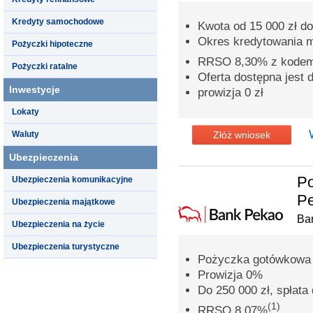
Kredyty samochodowe
Kwota od 15 000 zł do
Okres kredytowania 
Pożyczki hipoteczne
RRSO 8,30% z kode
Pożyczki ratalne
Oferta dostępna jest
Inwestycje
prowizja 0 zł
Lokaty
Waluty
Złóż wniosek
Ubezpieczenia
P
Ubezpieczenia komunikacyjne
Pe
Ubezpieczenia majątkowe
Ba
Ubezpieczenia na życie
Ubezpieczenia turystyczne
Pożyczka gotówkowa n
Prowizja 0%
Do 250 000 zł, spłata 
(1)
RRSO 8,07%