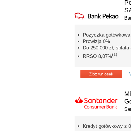
P
SA
Ba
Pożyczka gotówkowa n
Prowizja 0%
Do 250 000 zł, spłata 
(1)
RRSO 8,07%
Złóż wniosek
Mi
G
Sa
Kredyt gotówkowy z 0