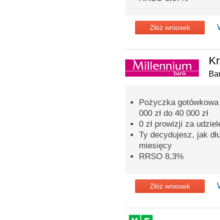
Złóż wniosek
Kr
Ba
Pożyczka gotówkowa o
000 zł do 40 000 zł
0 zł prowizji za udzie
Ty decydujesz, jak dł
miesięcy
RRSO 8,3%
Złóż wniosek