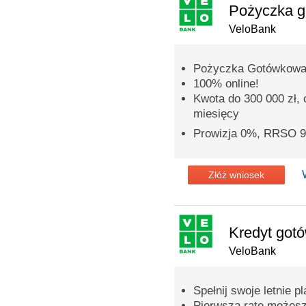
Pożyczka 
VeloBank
Pożyczka Gotówkowa
100% online!
Kwota do 300 000 zł,
miesięcy
Prowizja 0%, RRSO 
Złóż wniosek
Kredyt got
VeloBank
Spełnij swoje letnie pl
Pierwszą ratę możesz